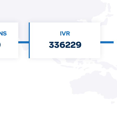
NS
IVR
0
336229