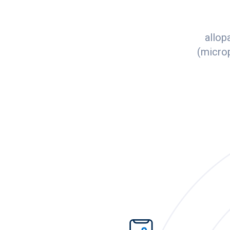
allop
(microp