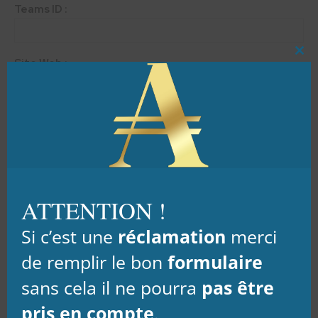
Teams ID :
Clo
Site Web :
this
mod
Vous êtes intéressés en :
Message :
ATTENTION !
Si c’est une
réclamation
merci
de remplir le bon
formulaire
sans cela il ne pourra
pas être
pris en compte
.