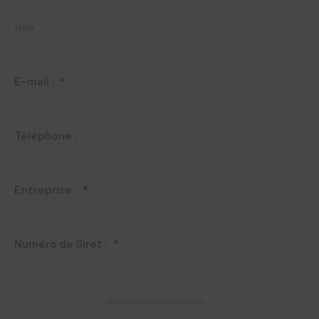
Nom
E-mail :
*
Téléphone :
Entreprise :
*
Numéro de Siret :
*
0 sur 14 caractères maximum