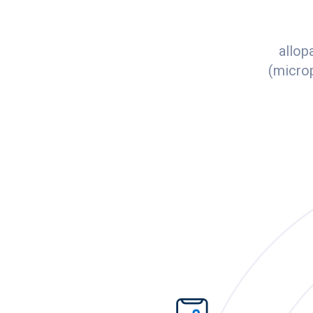
allop
(microp